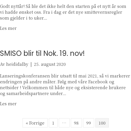
Godt nyttår! Så ble det ikke helt den starten på et nytt år som
vi hadde ønsket oss. Fra i dag er det nye smittevernsregler
som gjelder i to uker…
about GODT NYTTÅR!! INFORMASJON OM TILBUDET OG 
Les mer
SMISO blir til Nok. 19. nov!
Av
heididalby
|
25. august 2020
Lanseringskonferansen blir utsatt til mai 2021, så vi markerer
endringen på andre måter. Følg med våre Facebook og
nettsider ! Velkommen til både nye og eksisterende brukere
og samarbeidspartnere under…
about SMISO blir til Nok. 19. nov!
Les mer
« Forrige
1
…
98
99
100