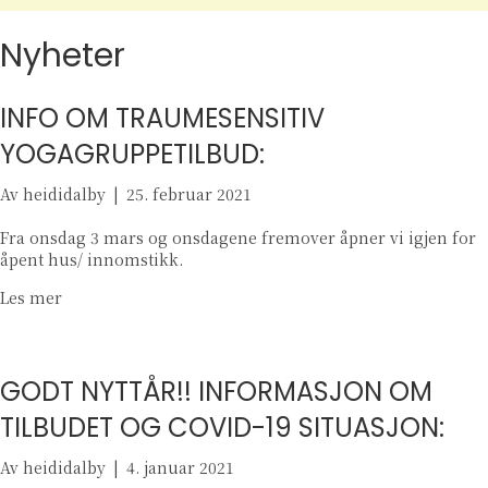
Nyheter
INFO OM TRAUMESENSITIV
YOGAGRUPPETILBUD:
Av
heididalby
|
25. februar 2021
Fra onsdag 3 mars og onsdagene fremover åpner vi igjen for
åpent hus/ innomstikk.
about INFO OM TRAUMESENSITIV YOGAGRUPPETILBUD
Les mer
GODT NYTTÅR!! INFORMASJON OM
TILBUDET OG COVID-19 SITUASJON:
Av
heididalby
|
4. januar 2021