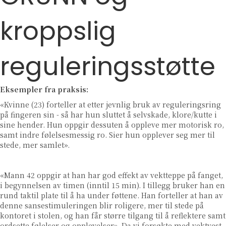
kroppslig
reguleringsstøtte
Eksempler fra praksis:
«Kvinne (23) forteller at etter jevnlig bruk av reguleringsring
på fingeren sin - så har hun sluttet å selvskade, klore/kutte i
sine hender. Hun oppgir dessuten å oppleve mer motorisk ro,
samt indre følelsesmessig ro. Sier hun opplever seg mer til
stede, mer samlet».
«Mann 42 oppgir at han har god effekt av vektteppe på fanget,
i begynnelsen av timen (inntil 15 min). I tillegg bruker han en
rund taktil plate til å ha under føttene. Han forteller at han av
denne sansestimuleringen blir roligere, mer til stede på
kontoret i stolen, og han får større tilgang til å reflektere samt
ordsette følelser og opplevelser». Da vi forsøkte med vektvest,