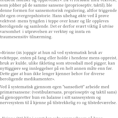
som jobber på de samme sansene (proprioseptiv, taktil), ble
denne formen for sansemotorisk regulering, altfor triggende
iht egen overgrepshistorie. Hans ubehag økte ved å prøve
vektvest- mens tyngden i teppe over knær og lår oppleves
beroligende og samlende. Det er derfor svært viktig å utvise
varsomhet i utprøvelsen av verktøy og innta en
traumesensitiv tilnærming.
«Kvinne (46 )oppgir at hun nå ved systematisk bruk av
vektteppe, enten på fang eller holde i hendene mens oppreist,
bruk av kulde, ulike fikleting som stressball med pigger, kan
nyttiggjøre seg innleggelser på en helt annen måte enn før.
Dette gjør at hun ikke lenger kjenner behov for diverse
beroligende medikamenter».
Ved å systematisk gjennom egen "sansediett" arbeide med
primærsansene: (vestibulærsans, proprioseptiv og taktil sans)
så gjenoppretter hun en balanse i sitt sansesystem og
nervesystem til å kjenne på tilstrekkelig ro og tilstedeværelse.