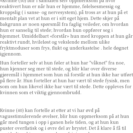
«Kvinne (50) blir i samtalen selv oppmerksom på hvor
reaktivert hun er når hun er hjemme, følelsesmessig og
kroppslig ( i sanse- og nervesystem), på tross av at hun på et
mentalt plan vet at hun er i sitt eget hjem. Dette skjer på
bakgrunn av noen spørsmål fra faglig veileder, om hvordan
hun er sanselig til stede; hvordan hun oppfører seg i
hjemmet. Umiddelbart «forstår» hun med kroppen at hun går
reaktivt rundt, hvileløst og vekslende mellom ulike
fryktmoduser som frys, flukt og underkastelse . hele døgnet
igjennom.
Hun forteller selv at hun føler at hun har "våknet" fra noe,
hun kjenner seg mer til stede, og blir klar over diverse
gjøremål i hjemmet som hun nå forstår at hun ikke har utført
på flere år. Hun forteller at hun har vært til stede fysisk, men
som om hun likevel ikke har vært til stede. Dette oppleves for
kvinnen som et viktig gjennombrudd.
Kvinne (40) kan fortelle at etter at vi har øvd på
vagusstimulerende øvelser, blir hun oppmerksom på at hun
går med tungen i opp i ganen hele tiden, og at hun kun
puster overflatisk og i øvre del av brystet. Det å klare å få til