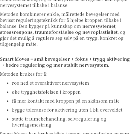
nervesystemet tilbake i balanse.
Metoden kombinerer enkle, målrettede bevegelser med
bevisst reguleringsteknikk for å hjelpe kroppen tilbake i
balanse. Den bygger på kunnskap om
nervesystemet,
stressrespons, traumeforståelse og nevroplastisitet
, og
gjør det mulig å regulere seg selv på en trygg, konkret og
tilgjengelig måte.
Smart Moves = små bevegelser + fokus + trygg aktivering
→ bedre regulering og mer stabilt nervesystem.
Metoden brukes for å:
roe ned et overaktivert nervesystem
øke trygghetsfølelsen i kroppen
få mer kontakt med kroppen på en skånsom måte
bygge toleranse for aktivering uten å bli overveldet
støtte traumebehandling, selvregulering og
hverdagsmestring
Smart Moves kan brukes både i terapi, gruppeforløp og som