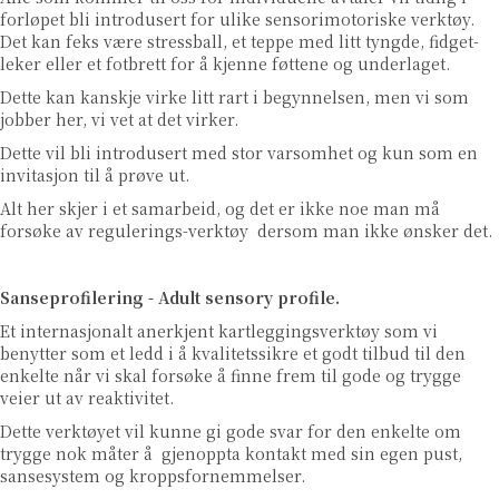
forløpet bli introdusert for ulike sensorimotoriske verktøy.
Det kan feks være stressball, et teppe med litt tyngde, fidget-
leker eller et fotbrett for å kjenne føttene og underlaget.
Dette kan kanskje virke litt rart i begynnelsen, men vi som
jobber her, vi vet at det virker.
Dette vil bli introdusert med stor varsomhet og kun som en
invitasjon til å prøve ut.
Alt her skjer i et samarbeid, og det er ikke noe man må
forsøke av regulerings-verktøy dersom man ikke ønsker det.
Sanseprofilering - Adult sensory profile.
Et internasjonalt anerkjent kartleggingsverktøy som vi
benytter som et ledd i å kvalitetssikre et godt tilbud til den
enkelte når vi skal forsøke å finne frem til gode og trygge
veier ut av reaktivitet.
Dette verktøyet vil kunne gi gode svar for den enkelte om
trygge nok måter å gjenoppta kontakt med sin egen pust,
sansesystem og kroppsfornemmelser.