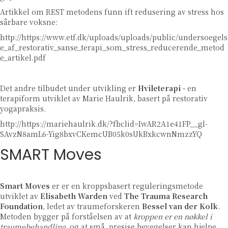
Artikkel om REST metodens funn ift redusering av stress hos
sårbare voksne:
http://https://www.etf.dk/uploads/uploads/public/undersoegels
e_af_restorativ_sanse_terapi_som_stress_reducerende_metod
e_artikel.pdf
Det andre tilbudet under utvikling er
Hvileterapi -
en
terapiform utviklet av Marie Haulrik, basert på restorativ
yogapraksis.
http://https://mariehaulrik.dk/?fbclid=IwAR2A1e41FP__gl-
SAvzN8amL6-Yig8bxvCKemcUB05k0sUkBxkcwnNmzzYQ
SMART Moves
Smart Moves
er er en kroppsbasert reguleringsmetode
utviklet av
Elisabeth Warden
ved
The Trauma Research
Foundation
, ledet av traumeforskeren
Bessel van der Kolk
.
Metoden bygger på forståelsen av at
kroppen er en nøkkel i
traumebehandling
, og at små, presise bevegelser kan hjelpe