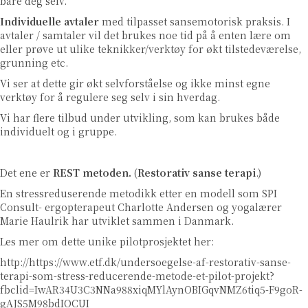
bare deg selv.
Individuelle avtaler
med tilpasset sansemotorisk praksis. I
avtaler / samtaler vil det brukes noe tid på å enten lære om
eller prøve ut ulike teknikker/verktøy for økt tilstedeværelse,
grunning etc.
Vi ser at dette gir økt selvforståelse og ikke minst egne
verktøy for å regulere seg selv i sin hverdag.
Vi har flere tilbud under utvikling, som kan brukes både
individuelt og i gruppe.
Det ene er
REST metoden.
(
Restorativ sanse terapi
.)
En stressreduserende metodikk etter en modell som SPI
Consult- ergopterapeut Charlotte Andersen og yogalærer
Marie Haulrik har utviklet sammen i Danmark.
Les mer om dette unike pilotprosjektet her:
http://https://www.etf.dk/undersoegelse-af-restorativ-sanse-
terapi-som-stress-reducerende-metode-et-pilot-projekt?
fbclid=IwAR34U3C3NNa988xiqMYlAynOBIGqvNMZ6tiq5-F9goR-
gAJS5M98bdIOCUI