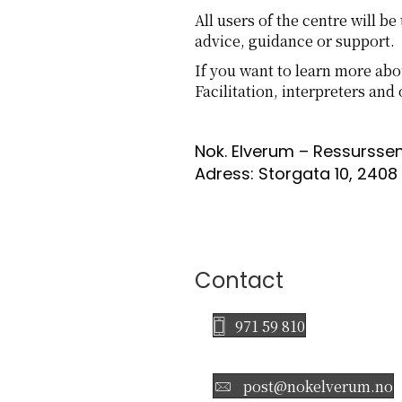
All users of the centre will b
advice, guidance or support.
If you want to learn more abou
Facilitation, interpreters and
Nok. Elverum – Ressursse
Adress: Storgata 10, 2408 
Contact
971 59 810
post@nokelverum.no