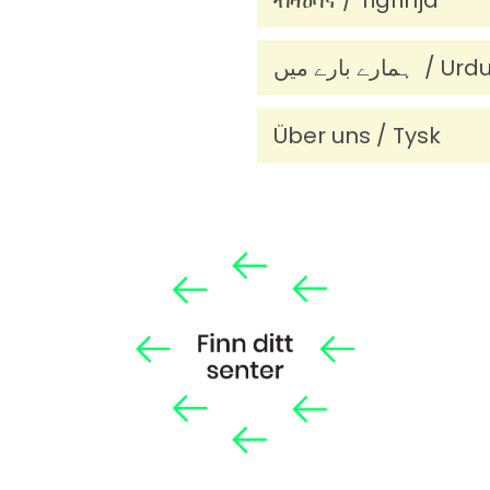
ብዛዕባና / Tigrinja
ہمارے بارے میں / Urd
Über uns / Tysk