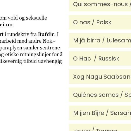
Qui sommes-nous /
 om vold og seksuelle
O nas / Polsk
ei.no
.
rt i
rundskriv fra
Bufdir
.
I
Mijá birra / Lulesam
samarbeid med andre Nok.-
-paraplyen samler sentrene
g etiske retningslinjer for å
О Нac / Russisk
t likeverdig tilbud uavhengig
Xog Nagu Saabsan 
Quiénes somos / S
Mijjen Bïjre / Sørsa