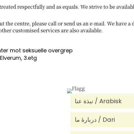
e treated respectfully and as equals. We strive to be avail
t the centre, please call or send us an e-mail. We have a d
 other customised services are also available.
nter mot seksuelle overgrep
Elverum, 3.etg
نبذة عنا / Arabisk
دربارۀ ما / Dari