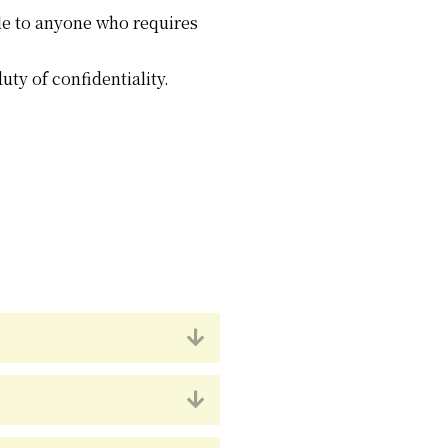
able to anyone who requires
uty of confidentiality.
Utvid
Utvid