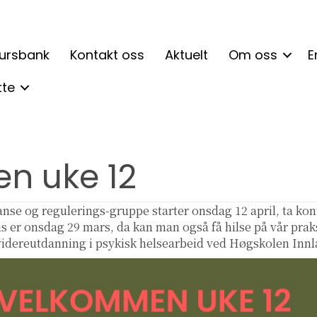
ursbank
Kontakt oss
Aktuelt
Om oss
E
tte
n uke 12
anse og regulerings-gruppe starter onsdag 12 april, ta kon
hus er onsdag 29 mars, da kan man også få hilse på vår pra
r videreutdanning i psykisk helsearbeid ved Høgskolen Inn