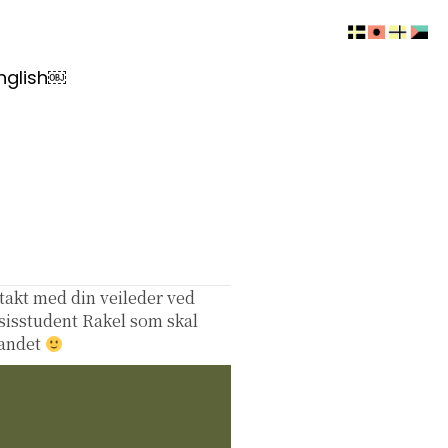
nglish￼
takt med din veileder ved
ksisstudent Rakel som skal
landet