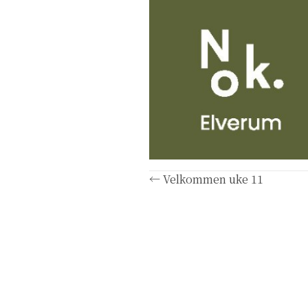
Posts
← Velkommen uke 11
navigation