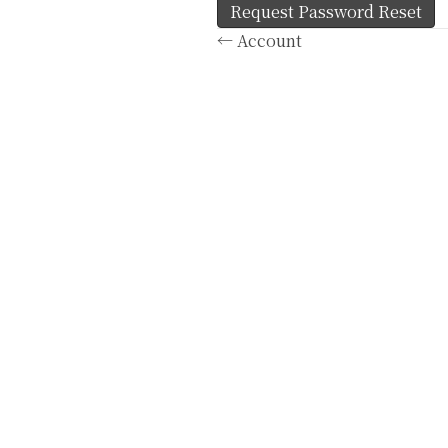
Posts
← Account
navigation