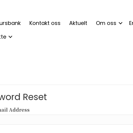
ursbank
Kontakt oss
Aktuelt
Om oss
E
tte
word Reset
ail Address