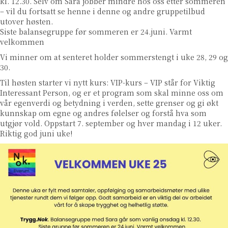
kl. 12.30. Selv om Sara jobber mindre hos oss etter sommeren
– vil du fortsatt se henne i denne og andre gruppetilbud
utover høsten.
Siste balansegruppe før sommeren er 24.juni. Varmt
velkommen
Vi minner om at senteret holder sommerstengt i uke 28, 29 og
30.
Til høsten starter vi nytt kurs: VIP-kurs – VIP står for Viktig
Interessant Person, og er et program som skal minne oss om
vår egenverdi og betydning i verden, sette grenser og gi økt
kunnskap om egne og andres følelser og forstå hva som
utgjør vold. Oppstart 7. september og hver mandag i 12 uker.
Riktig god juni uke!