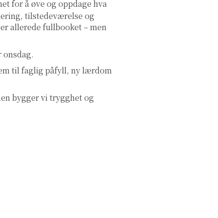
het for å øve og oppdage hva
lering, tilstedeværelse og
er allerede fullbooket – men
r onsdag.
em til faglig påfyll, ny lærdom
en bygger vi trygghet og