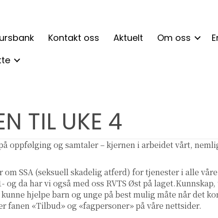
ursbank
Kontakt oss
Aktuelt
Om oss
E
tte
 TIL UKE 4
 på oppfølging og samtaler – kjernen i arbeidet vårt, neml
om SSA (seksuell skadelig atferd) for tjenester i alle vå
- og da har vi også med oss RVTS Øst på laget.Kunnskap, 
å kunne hjelpe barn og unge på best mulig måte når det ko
er fanen «Tilbud» og «fagpersoner» på våre nettsider.