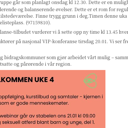
ppe går som planlagt onsdag kl 12.30. Dette er en mulig
ulerende og balanserende øvelser. Dette er et rom for regu
tilstedeværelse. Finne trygg grunn i deg.Timen denne uka 
elisteplass. (97159810).
lanse-tilbudet vurderer vi å sette opp ny time kl 13.45 hve
ruktører på nasjonal VIP-konferanse tirsdag 20.01. Vi ser fr
og bidragskommuner som gjør arbeidet vårt mulig – samm
tsatte og pårørende i vår region.