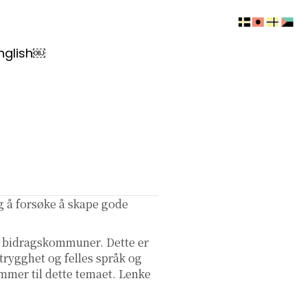
nglish￼
ig å forsøke å skape gode
re bidragskommuner. Dette er
trygghet og felles språk og
mmer til dette temaet. Lenke