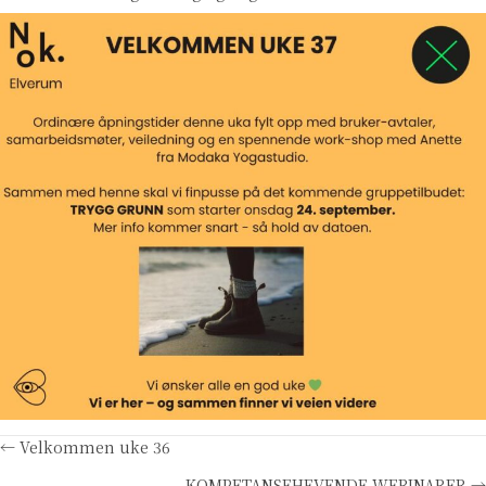
Posts
← Velkommen uke 36
KOMPETANSEHEVENDE WEBINARER →