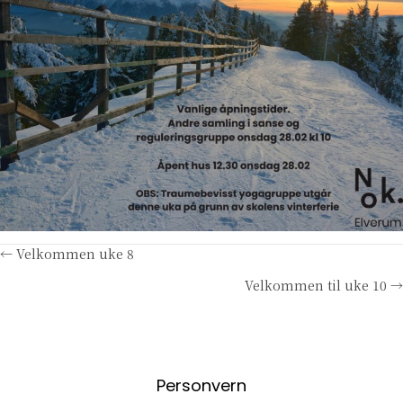
Posts
← Velkommen uke 8
Velkommen til uke 10 →
navigation
Personvern