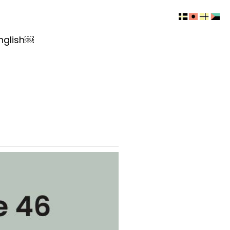
nglish￼