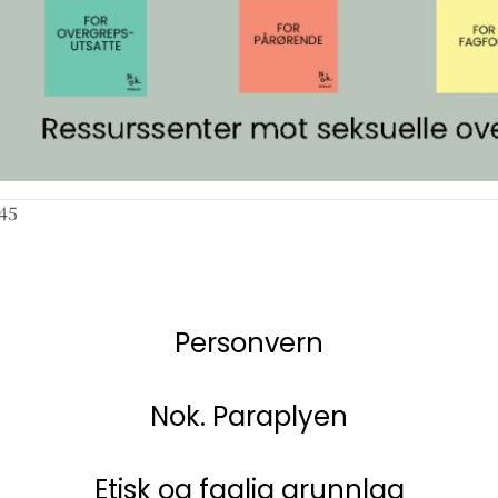
45
Personvern
Nok. Paraplyen
Etisk og faglig grunnlag