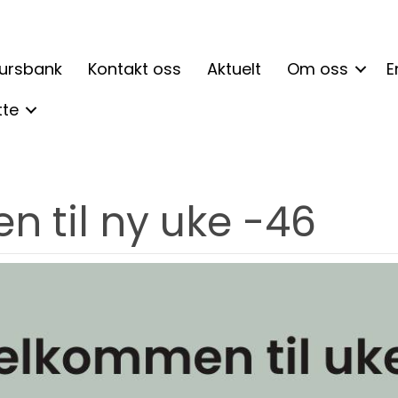
ursbank
Kontakt oss
Aktuelt
Om oss
E
tte
 til ny uke -46