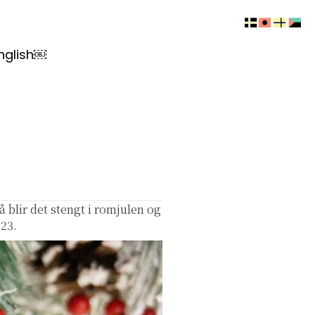
nglish￼
å blir det stengt i romjulen og
023.